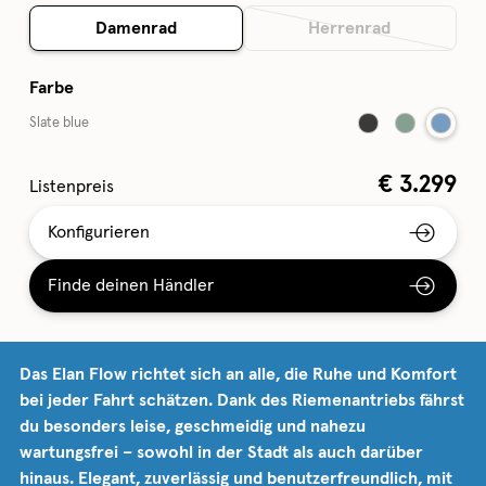
Damenrad
Herrenrad
Farbe
Slate blue
€
3.299
Listenpreis
Konfigurieren
Finde deinen Händler
Das Elan Flow richtet sich an alle, die Ruhe und Komfort
bei jeder Fahrt schätzen. Dank des Riemenantriebs fährst
du besonders leise, geschmeidig und nahezu
wartungsfrei – sowohl in der Stadt als auch darüber
hinaus. Elegant, zuverlässig und benutzerfreundlich, mit